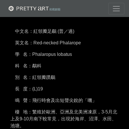
中文名：紅領瓣足鷸 (普／過)
英文名：Red-necked Phalarope
學 名：Phalaropus lobatus
科 名：鷸科
別 名：紅領瓣蹼鷸
長 度：(L)19
鳴 聲：飛行時會及出短聲尖銳的「嘰」
棲 地：繁殖於歐洲、亞洲及北美洲凍原，3-5月北
上及9-10月南下較常見，出現於海岸、沼澤、水田、
池塘。