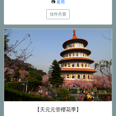
📷
老周
佳作共賞
【天元元管櫻花季】