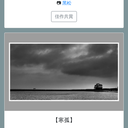
📷
黑松
佳作共賞
【寒孤】